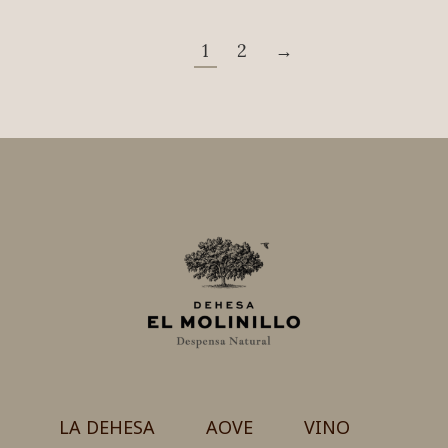
1
2
→
LA DEHESA
AOVE
VINO