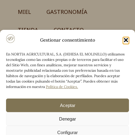
MIEL
GASTRONOMÍA
TIENDA
CONTACTO
Gestionar consentimiento
En NORTIA AGRICULTURAL, S.A. (DEHESA EL MOLINILLO) utilizamos
NORTIA AGRICULTURAL, S.A.
tecnologías como las cookies propias o de terceros para facilitar el uso
Carretera CM-4017, km 50 – Finca el Molinillo
del Sitio Web, con fines analíticos, mejorar nuestros servicios y
13194 Retuerta del Bullaque (Ciudad Real)
mostrarte publicidad relacionada con tus preferencias basada en tus
hábitos de navegación y la elaboración de perfilados. Puedes aceptar
(+34) 925 590 660 / (+34) 690 776 442
todas las cookies pulsando el botón “Aceptar”. Puedes obtener más
información en nuestra
Política de Cookies
.
Facebook
Linkedin
Mail
Aceptar
Denegar
Configurar