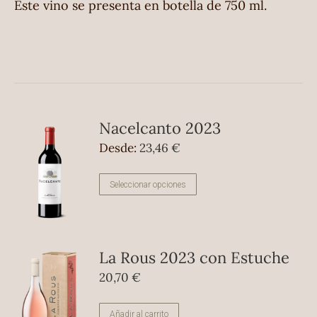
Este vino se presenta en botella de 750 ml.
Nacelcanto 2023
Desde:
23,46
€
Este
Seleccionar opciones
producto
tiene
múltiples
La Rous 2023 con Estuche
variantes.
20,70
€
Las
opciones
Añadir al carrito