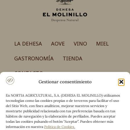
en
la
página
de
producto
LA DEHESA
AOVE
VINO
MIEL
GASTRONOMÍA
TIENDA
CONTACTO
Gestionar consentimiento
En NORTIA AGRICULTURAL, S.A. (DEHESA EL MOLINILLO) utilizamos
NORTIA AGRICULTURAL, S.A.
tecnologías como las cookies propias o de terceros para facilitar el uso
Carretera CM-4017, km 50 – Finca el Molinillo
del Sitio Web, con fines analíticos, mejorar nuestros servicios y
13194 Retuerta del Bullaque (Ciudad Real)
mostrarte publicidad relacionada con tus preferencias basada en tus
hábitos de navegación y la elaboración de perfilados. Puedes aceptar
(+34) 925 590 660 / (+34) 690 776 442
todas las cookies pulsando el botón “Aceptar”. Puedes obtener más
información en nuestra
Política de Cookies
.