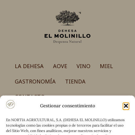
producto
se
pueden
elegir
en
la
página
de
producto
LA DEHESA
AOVE
VINO
MIEL
GASTRONOMÍA
TIENDA
CONTACTO
Gestionar consentimiento
En NORTIA AGRICULTURAL, S.A. (DEHESA EL MOLINILLO) utilizamos
NORTIA AGRICULTURAL, S.A.
tecnologías como las cookies propias o de terceros para facilitar el uso
Carretera CM-4017, km 50 – Finca el Molinillo
del Sitio Web, con fines analíticos, mejorar nuestros servicios y
13194 Retuerta del Bullaque (Ciudad Real)