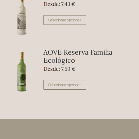
Desde:
7,43
€
Este
Seleccionar opciones
producto
tiene
múltiples
AOVE Reserva Familia
variantes.
Ecológico
Las
Desde:
7,59
€
opciones
se
Este
Seleccionar opciones
pueden
producto
elegir
tiene
en
múltiples
la
variantes.
página
Las
de
opciones