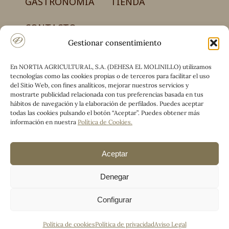
GASTRONOMÍA
TIENDA
CONTACTO
Gestionar consentimiento
En NORTIA AGRICULTURAL, S.A. (DEHESA EL MOLINILLO) utilizamos
NORTIA AGRICULTURAL, S.A.
tecnologías como las cookies propias o de terceros para facilitar el uso
Carretera CM-4017, km 50 – Finca el Molinillo
del Sitio Web, con fines analíticos, mejorar nuestros servicios y
13194 Retuerta del Bullaque (Ciudad Real)
mostrarte publicidad relacionada con tus preferencias basada en tus
hábitos de navegación y la elaboración de perfilados. Puedes aceptar
(+34) 925 590 660 / (+34) 690 776 442
todas las cookies pulsando el botón “Aceptar”. Puedes obtener más
información en nuestra
Política de Cookies
.
Facebook
Linkedin
Mail
Aceptar
Denegar
Configurar
©
2026
Dehesa el Molinillo
Política de cookies
Política de privacidad
Aviso Legal
LEGAL