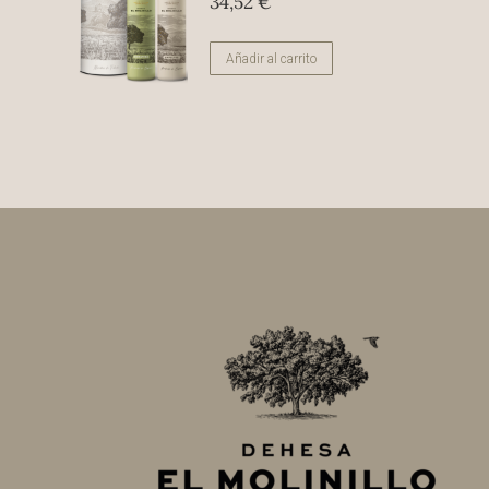
34,52
€
Añadir al carrito