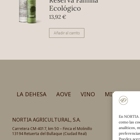
Reserva Familia
Ecológico
13,92
€
Añadir al carrito
LA DEHESA
AOVE
VINO
MIEL
GAS
En NORTIA 
NORTIA AGRICULTURAL, S.A.
como las coo
analíticos, 
Carretera CM-4017, km 50 – Finca el Molinillo
13194 Retuerta del Bullaque (Ciudad Real)
preferencias
Puedes acep