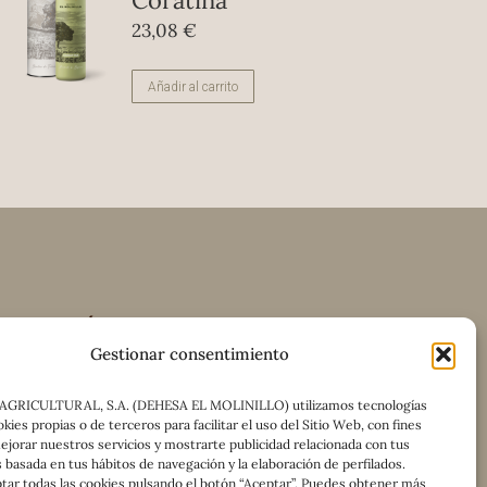
Coratina
23,08
€
Añadir al carrito
TRONOMÍA
TIENDA
CONTACTO
Gestionar consentimiento
AGRICULTURAL, S.A. (DEHESA EL MOLINILLO) utilizamos tecnologías
kies propias o de terceros para facilitar el uso del Sitio Web, con fines
mejorar nuestros servicios y mostrarte publicidad relacionada con tus
Facebook
Linkedin
Mail
 basada en tus hábitos de navegación y la elaboración de perfilados.
tar todas las cookies pulsando el botón “Aceptar”. Puedes obtener más