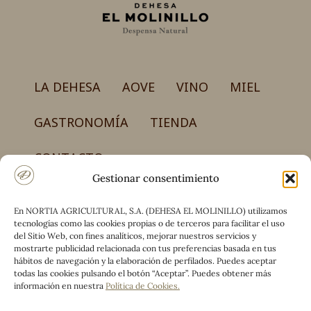
la
página
de
producto
LA DEHESA
AOVE
VINO
MIEL
GASTRONOMÍA
TIENDA
CONTACTO
Gestionar consentimiento
En NORTIA AGRICULTURAL, S.A. (DEHESA EL MOLINILLO) utilizamos
NORTIA AGRICULTURAL, S.A.
tecnologías como las cookies propias o de terceros para facilitar el uso
Carretera CM-4017, km 50 – Finca el Molinillo
del Sitio Web, con fines analíticos, mejorar nuestros servicios y
13194 Retuerta del Bullaque (Ciudad Real)
mostrarte publicidad relacionada con tus preferencias basada en tus
hábitos de navegación y la elaboración de perfilados. Puedes aceptar
(+34) 925 590 660 / (+34) 690 776 442
todas las cookies pulsando el botón “Aceptar”. Puedes obtener más
información en nuestra
Política de Cookies
.