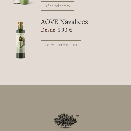
Añadir al carrito
AOVE Navalices
Desde:
5,90
€
Este
Seleccionar opciones
producto
tiene
múltiples
variantes.
Las
opciones
se
pueden
elegir
en