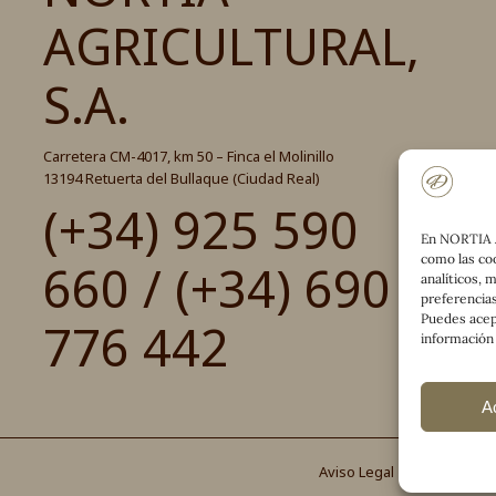
AGRICULTURAL,
S.A.
Carretera CM-4017, km 50 – Finca el Molinillo
13194 Retuerta del Bullaque (Ciudad Real)
(+34) 925 590
En NORTIA 
como las coo
660 / (+34) 690
analíticos, 
preferencias
Puedes acep
776 442
información
A
Aviso Legal
Política de 