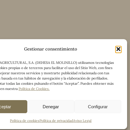
Facebook
Linkedin
Mail
Gestionar consentimiento
AGRICULTURAL, S.A. (DEHESA EL MOLINILLO) utilizamos tecnologías
kies propias o de terceros para facilitar el uso del Sitio Web, con fines
mejorar nuestros servicios y mostrarte publicidad relacionada con tus
 basada en tus hábitos de navegación y la elaboración de perfilados.
tar todas las cookies pulsando el botón “Aceptar”. Puedes obtener más
 en nuestra
Política de Cookies
.
ceptar
Denegar
Configurar
Política de cookies
Política de privacidad
Aviso Legal
privacidad
Política de cookies (UE)
Términos y Condiciones