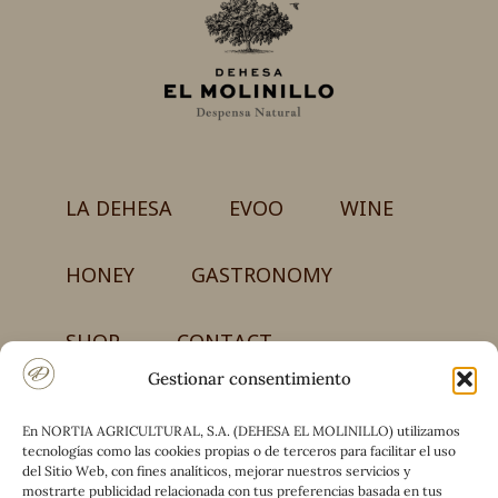
LA DEHESA
EVOO
WINE
HONEY
GASTRONOMY
SHOP
CONTACT
Gestionar consentimiento
En NORTIA AGRICULTURAL, S.A. (DEHESA EL MOLINILLO) utilizamos
NORTIA AGRICULTURAL, S.A.
tecnologías como las cookies propias o de terceros para facilitar el uso
Carretera CM-4017, km 50 – Finca el Molinillo
del Sitio Web, con fines analíticos, mejorar nuestros servicios y
13194 Retuerta del Bullaque (Ciudad Real)
mostrarte publicidad relacionada con tus preferencias basada en tus