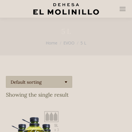
5 L
You are here:
Home
EVOO
5 L
Showing the single result